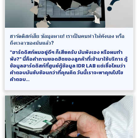
ฮาร์ดดิสก์เสีย ข้อมูลหาย! เราเป็นคนทำให้พังเอง หรือ
ถึงเวลาของมันแล้ว?
"ฮาร์ดดิสก์ผมอยู่ดีๆ ก็เสียครับ มันพังเอง หรือผมทำ
พัง?" นี่คือคำถามยอดฮิตของลูกค้าที่เข้ามาใช้บริการ กู้
ข้อมูลฮาร์ดดิสก์ที่ศูนย์กู้ข้อมูล IDR LAB แต่เชื่อไหมว่า
คำตอบมันซับซ้อนกว่าที่คุณคิด วันนี้เราจะพาคุณไปไข
คำตอบ...