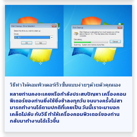
วิธีทําให้คอมพิวเตอร์เร็วขึ้นแบบง่ายๆด้วยตัวคุณเอง
หลายท่านคงจะเคยหรือกําลังประสบปัญหา เครื่องคอม
พิเตอร์ของท่านยิ่งใช้ยิ่งช้าลงทุกวัน จนบางครั้งไม่สา
มารถทํางานได้ตามปกติที่เคยเป็น วันนี้เราจะมาบอก
เคล็ดไม่ลับ กับวิธี ทําให้เครื่องคอมพิวเตอร์ของท่าน
กลับมาทํางานได้เร็วขึ้น