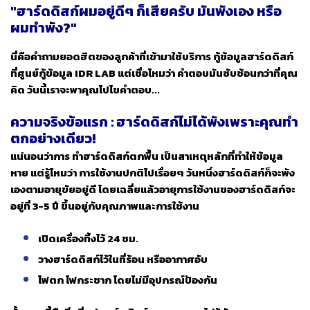
"ฮาร์ดดิสก์ผมอยู่ดีๆ ก็เสียครับ มันพังเอง หรือ
ผมทำพัง?"
นี่คือคำถามยอดฮิตของลูกค้าที่เข้ามาใช้บริการ กู้ข้อมูลฮาร์ดดิสก์
ที่ศูนย์กู้ข้อมูล IDR LAB แต่เชื่อไหมว่า คำตอบมันซับซ้อนกว่าที่คุณ
คิด
วันนี้เราจะพาคุณไปไขคำตอบ...
ความจริงข้อแรก : ฮาร์ดดิสก์ไม่ได้พังเพราะคุณทำ
ตกอย่างเดียว!
แน่นอนว่าการ ทำฮาร์ดดิสก์ตกพื้น เป็นสาเหตุหลักที่ทำให้ข้อมูล
หาย แต่รู้ไหมว่า การใช้งานปกติไปเรื่อยๆ วันหนึ่งฮาร์ดดิสก์ก็จะพัง
เองตามอายุขัยอยู่ดี โดยเฉลี่ยแล้วอายุการใช้งานของฮาร์ดดิสก์จะ
อยู่ที่ 3-5 ปี ขึ้นอยู่กับคุณภาพและการใช้งาน
เปิดเครื่องทิ้งไว้ 24 ชม.
วางฮาร์ดดิสก์ไว้ในที่ร้อน หรืออากาศอับ
ไฟตก ไฟกระชาก โดยไม่มีอุปกรณ์ป้องกัน