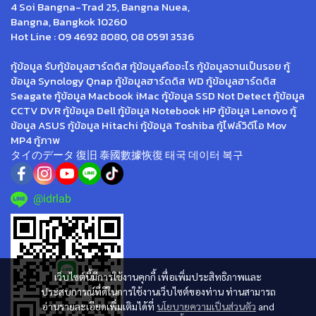
4 Soi Bangna-Trad 25, Bangna Nuea,
Bangna, Bangkok 10260
Hot Line : 09 4692 8080, 08 0591 3536
กู้ข้อมูล รับกู้ข้อมูลฮาร์ดดิส กู้ข้อมูลคืออะไร กู้ข้อมูลจานเป็นรอย กู้
ข้อมูล Synology Qnap กู้ข้อมูลฮาร์ดดิส WD กู้ข้อมูลฮาร์ดดิส
Seagate กู้ข้อมูล Macbook iMac กู้ข้อมูล SSD Not Detect กู้ข้อมูล
CCTV DVR กู้ข้อมูล Dell กู้ข้อมูล Notebook HP กู้ข้อมูล Lenovo กู้
ข้อมูล ASUS กู้ข้อมูล Hitachi กู้ข้อมูล Toshiba กู้ไฟล์วิดีโอ Mov
MP4 กู้ภาพ
タイのデータ 復旧 泰國數據恢復 태국 데이터 복구
@idrlab
เว็บไซต์นี้มีการใช้งานคุกกี้ เพื่อเพิ่มประสิทธิภาพและ
ประสบการณ์ที่ดีในการใช้งานเว็บไซต์ของท่าน ท่านสามารถ
อ่านรายละเอียดเพิ่มเติมได้ที่
นโยบายความเป็นส่วนตัว
and