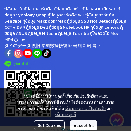
กู้ข้อมูล รับกู้ข้อมูลฮาร์ดดิส กู้ข้อมูลคืออะไร กู้ข้อมูลจานเป็นรอย กู้
ข้อมูล Synology Qnap กู้ข้อมูลฮาร์ดดิส WD กู้ข้อมูลฮาร์ดดิส
Seagate กู้ข้อมูล Macbook iMac กู้ข้อมูล SSD Not Detect กู้ข้อมูล
CCTV DVR กู้ข้อมูล Dell กู้ข้อมูล Notebook HP กู้ข้อมูล Lenovo กู้
ข้อมูล ASUS กู้ข้อมูล Hitachi กู้ข้อมูล Toshiba กู้ไฟล์วิดีโอ Mov
MP4 กู้ภาพ
タイのデータ 復旧 泰國數據恢復 태국 데이터 복구
@idrlab
เว็บไซต์นี้มีการใช้งานคุกกี้ เพื่อเพิ่มประสิทธิภาพและ
ประสบการณ์ที่ดีในการใช้งานเว็บไซต์ของท่าน ท่านสามารถ
อ่านรายละเอียดเพิ่มเติมได้ที่
นโยบายความเป็นส่วนตัว
and
นโยบายคุกกี้
Set Cookies
Accept All
Powered By
MakeWebEasy