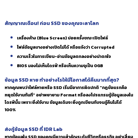
สัญญาณเตือน! ก่อน SSD ของคุณจะลาโลก
เครื่องค้าง (Blue Screen) บ่อยครั้งขณะเปิดไฟล์
ไฟล์ข้อมูลบางอย่างเปิดไม่ได้ หรือแจ้งว่า Corrupted
ความเร็วในการเขียน-อ่านข้อมูลตกลงอย่างน่าตกใจ
BIOS มองไม่เห็นไดรฟ์ หรือเห็นความจุเป็น 0GB
ข้อมูล SSD หาย ทำอย่างไรให้มีโอกาสได้คืนมากที่สุด?
หากคุณพบว่าไฟล์หายหรือ SSD เริ่มมีอาการผิดปกติ "กฎข้อแรกคือ
หยุดใช้งานทันที" อย่าพยายาม Format หรือลงโปรแกรมกู้ข้อมูลเองใน
ไดรฟ์นั้น เพราะยิ่งใช้งาน ข้อมูลเดิมจะยิ่งถูกเขียนทับจนกู้คืนไม่ได้
100%
ส่งกู้ข้อมูล SSD ที่ IDR Lab
หากข้อมูลใน SSD ของคุณมีความสำคัญระดับชีวิตหรือธุรกิจ อย่าเสี่ยง