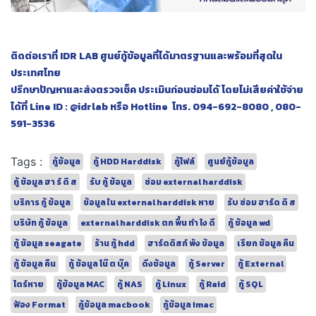
ติดต่อเราที่ IDR LAB ศูนย์กู้ข้อมูลที่ได้มาตรฐานและพร้อมที่สุดใน
ประเทศไทย
ปรึกษาปัญหาและส่งตรวจเช็ค ประเมินก่อนซ่อมได้ โดยไม่เสียค่าใช้จ่าย
ได้ที่ Line ID : @idrlab หรือ Hotline โทร. 094-692-8080 , 080-
591-3536
Tags :
กู้ข้อมูล
กู้ HDD Harddisk
กู้ไฟล์
ศูนย์กู้ข้อมูล
กู้ ข้อมูล ฮา ร์ ดิ ส
รับ กู้ ข้อมูล
ซ่อม external harddisk
บริการ กู้ ข้อมูล
ข้อมูล ใน external harddisk หาย
รับ ซ่อม ฮาร์ด ดิ ส
บริษัท กู้ ข้อมูล
external harddisk ตก พื้น ทํา ไง ดี
กู้ ข้อมูล wd
กู้ ข้อมูล seagate
ร้าน กู้ hdd
ฮาร์ดดิสก์ พัง ข้อมูล
เรียก ข้อมูล คืน
กู้ ข้อมูล คืน
กู้ ข้อมูล โน๊ ต บุ๊ค
ดึงข้อมูล
กู้ Server
กู้ External
ไดร์หาย
กู้ข้อมูล MAC
กู้ NAS
กู้ Linux
กู้ Raid
กู้ SQL
ฟ้อง Format
กู้ข้อมูล macbook
กู้ข้อมูล imac