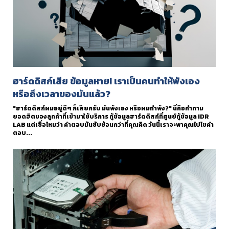
ฮาร์ดดิสก์เสีย ข้อมูลหาย! เราเป็นคนทำให้พังเอง
หรือถึงเวลาของมันแล้ว?
"ฮาร์ดดิสก์ผมอยู่ดีๆ ก็เสียครับ มันพังเอง หรือผมทำพัง?" นี่คือคำถาม
ยอดฮิตของลูกค้าที่เข้ามาใช้บริการ กู้ข้อมูลฮาร์ดดิสก์ที่ศูนย์กู้ข้อมูล IDR
LAB แต่เชื่อไหมว่า คำตอบมันซับซ้อนกว่าที่คุณคิด วันนี้เราจะพาคุณไปไขคำ
ตอบ...