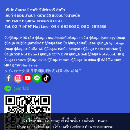
บริษัท อินเตอร์ ดาต้า รีคัฟเวอรี จำกัด
เลขที่ 4 ซอยบางนา-ตราด25 แขวงบางนาเหนือ
เขตบางนา กรุงเทพมหานคร 10260
Tel. 02-7441911 Hot Line : 094-6928080, 080-5913536
รับกู้ข้อมูล HDD เสีย กู้ข้อมูลจากอุปกรณ์เก็บข้อมูลทุกชนิด กู้ข้อมูล Synology Qnap
กู้ข้อมูล รับกู้ข้อมูลฮาร์ดดิส กู้ข้อมูลคืออะไร กู้ข้อมูลจานเป็นรอย กู้ข้อมูล Synology
Qnap กู้ข้อมูลฮาร์ดดิส WD กู้ข้อมูลฮาร์ดดิส Seagate กู้ข้อมูล Macbook iMac กู้
ข้อมูล SSD Not Detect กู้ข้อมูล CCTV DVR กู้ข้อมูล Dell กู้ข้อมูล Notebook HP กู้
ข้อมูล Lenovo กู้ข้อมูล ASUS กู้ข้อมูล Hitachi กู้ข้อมูล Toshiba กู้ไฟล์วิดีโอ Mov
MP4 กู้ภาพ Nas Server
タイのデータ 復旧 泰國數據恢復 태국 데이터 복구
@idrlab
เว็บไซต์นี้มีการใช้งานคุกกี้ เพื่อเพิ่มประสิทธิภาพและ
ประสบการณ์ที่ดีในการใช้งานเว็บไซต์ของท่าน ท่านสามารถ