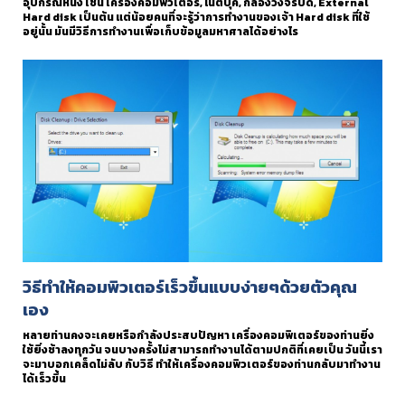
อุปกรณ์หนึ่ง เช่น เครื่องคอมพิวเตอร์, โน๊ตบุค, กล้องวงจรปิด, External
Hard disk เป็นต้น แต่น้อยคนที่จะรู้ว่าการทำงานของเจ้า Hard disk ที่ใช้
อยู่นั้น มันมีวิธีการทำงานเพื่อเก็บข้อมูลมหาศาลได้อย่างไร
วิธีทําให้คอมพิวเตอร์เร็วขึ้นแบบง่ายๆด้วยตัวคุณ
เอง
หลายท่านคงจะเคยหรือกําลังประสบปัญหา เครื่องคอมพิเตอร์ของท่านยิ่ง
ใช้ยิ่งช้าลงทุกวัน จนบางครั้งไม่สามารถทํางานได้ตามปกติที่เคยเป็น วันนี้เรา
จะมาบอกเคล็ดไม่ลับ กับวิธี ทําให้เครื่องคอมพิวเตอร์ของท่านกลับมาทํางาน
ได้เร็วขึ้น