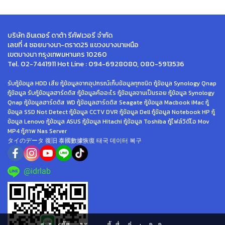
บริษัท อินเตอร์ ดาต้า รีคัฟเวอรี จำกัด
เลขที่ 4 ซอยบางนา-ตราด25 แขวงบางนาเหนือ
เขตบางนา กรุงเทพมหานคร 10260
Tel. 02-7441911 Hot Line : 094-6928080, 080-5913536
รับกู้ข้อมูล HDD เสีย กู้ข้อมูลจากอุปกรณ์เก็บข้อมูลทุกชนิด กู้ข้อมูล Synology Qnap
กู้ข้อมูล รับกู้ข้อมูลฮาร์ดดิส กู้ข้อมูลคืออะไร กู้ข้อมูลจานเป็นรอย กู้ข้อมูล Synology
Qnap กู้ข้อมูลฮาร์ดดิส WD กู้ข้อมูลฮาร์ดดิส Seagate กู้ข้อมูล Macbook iMac กู้
ข้อมูล SSD Not Detect กู้ข้อมูล CCTV DVR กู้ข้อมูล Dell กู้ข้อมูล Notebook HP กู้
ข้อมูล Lenovo กู้ข้อมูล ASUS กู้ข้อมูล Hitachi กู้ข้อมูล Toshiba กู้ไฟล์วิดีโอ Mov
MP4 กู้ภาพ Nas Server
タイのデータ 復旧 泰國數據恢復 태국 데이터 복구
@idrlab