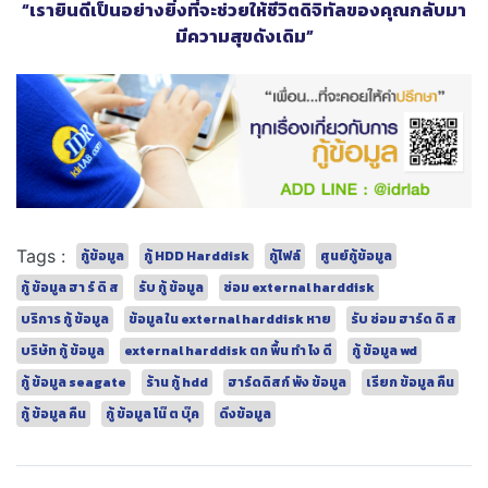
“เรายินดีเป็นอย่างยิ่งที่จะช่วยให้ชีวิตดิจิทัลของคุณกลับมา
มีความสุขดังเดิม”
Tags :
กู้ข้อมูล
กู้ HDD Harddisk
กู้ไฟล์
ศูนย์กู้ข้อมูล
กู้ ข้อมูล ฮา ร์ ดิ ส
รับ กู้ ข้อมูล
ซ่อม external harddisk
บริการ กู้ ข้อมูล
ข้อมูล ใน external harddisk หาย
รับ ซ่อม ฮาร์ด ดิ ส
บริษัท กู้ ข้อมูล
external harddisk ตก พื้น ทํา ไง ดี
กู้ ข้อมูล wd
กู้ ข้อมูล seagate
ร้าน กู้ hdd
ฮาร์ดดิสก์ พัง ข้อมูล
เรียก ข้อมูล คืน
กู้ ข้อมูล คืน
กู้ ข้อมูล โน๊ ต บุ๊ค
ดึงข้อมูล