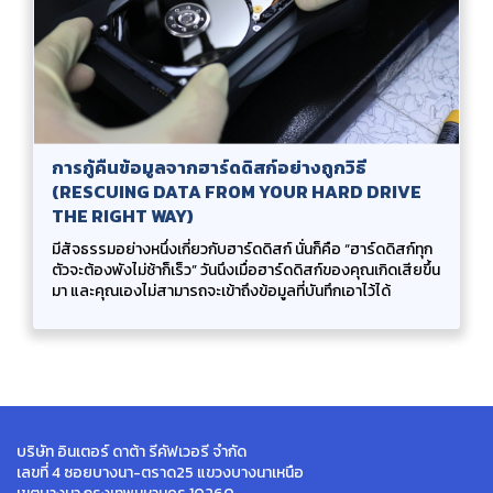
การกู้คืนข้อมูลจากฮาร์ดดิสก์อย่างถูกวิธี
(RESCUING DATA FROM YOUR HARD DRIVE
THE RIGHT WAY)
มีสัจธรรมอย่างหนึ่งเกี่ยวกับฮาร์ดดิสก์ นั่นก็คือ “ฮาร์ดดิสก์ทุก
ตัวจะต้องพังไม่ช้าก็เร็ว” วันนึงเมื่อฮาร์ดดิสก์ของคุณเกิดเสียขึ้น
มา และคุณเองไม่สามารถจะเข้าถึงข้อมูลที่บันทึกเอาไว้ได้
บริษัท อินเตอร์ ดาต้า รีคัฟเวอรี จำกัด
เลขที่ 4 ซอยบางนา-ตราด25 แขวงบางนาเหนือ