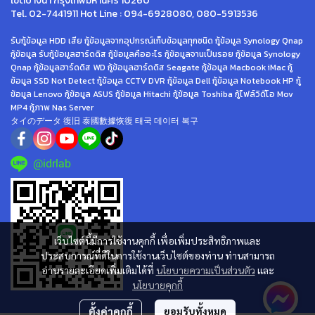
เขตบางนา กรุงเทพมหานคร 10260
Tel. 02-7441911 Hot Line : 094-6928080, 080-5913536
รับกู้ข้อมูล HDD เสีย กู้ข้อมูลจากอุปกรณ์เก็บข้อมูลทุกชนิด กู้ข้อมูล Synology Qnap
กู้ข้อมูล รับกู้ข้อมูลฮาร์ดดิส กู้ข้อมูลคืออะไร กู้ข้อมูลจานเป็นรอย กู้ข้อมูล Synology
Qnap กู้ข้อมูลฮาร์ดดิส WD กู้ข้อมูลฮาร์ดดิส Seagate กู้ข้อมูล Macbook iMac กู้
ข้อมูล SSD Not Detect กู้ข้อมูล CCTV DVR กู้ข้อมูล Dell กู้ข้อมูล Notebook HP กู้
ข้อมูล Lenovo กู้ข้อมูล ASUS กู้ข้อมูล Hitachi กู้ข้อมูล Toshiba กู้ไฟล์วิดีโอ Mov
MP4 กู้ภาพ Nas Server
タイのデータ 復旧 泰國數據恢復 태국 데이터 복구
@idrlab
เว็บไซต์นี้มีการใช้งานคุกกี้ เพื่อเพิ่มประสิทธิภาพและ
ประสบการณ์ที่ดีในการใช้งานเว็บไซต์ของท่าน ท่านสามารถ
อ่านรายละเอียดเพิ่มเติมได้ที่
นโยบายความเป็นส่วนตัว
และ
นโยบายคุกกี้
ตั้งค่าคุกกี้
ยอมรับทั้งหมด