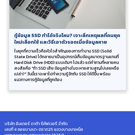
กู้ข้อมูล SSD ทำได้จริงไหม? เจาะลึกเหตุผลที่คนยุค
ใหม่เลือกใช้ และวิธีเอาตัวรอดเมื่อข้อมูลหาย
ในยุคที่ความเร็วคือหัวใจสำคัญของการทำงาน SSD (Solid
State Drive) ได้กลายมาเป็นอุปกรณ์เก็บข้อมูลมาตรฐานแทนที่
Hard Disk Drive (HDD) แบบเดิมๆ ไปแล้ว แต่คำถามที่หลายคน
สงสัยคือ "ถ้า SSD เสีย ข้อมูลข้างในจะหายสาบสูญไปเลยหรือ
เปล่า?" วันนี้เราจะพาไปทำความรู้จักกับ SSD ให้ดีขึ้น พร้อม
แนวทางการกู้ข้อมูลที่ถูกต้อง
บริษัท อินเตอร์ ดาต้า รีคัฟเวอรี จำกัด
เลขที่ 4 ซอยบางนา-ตราด25 แขวงบางนาเหนือ