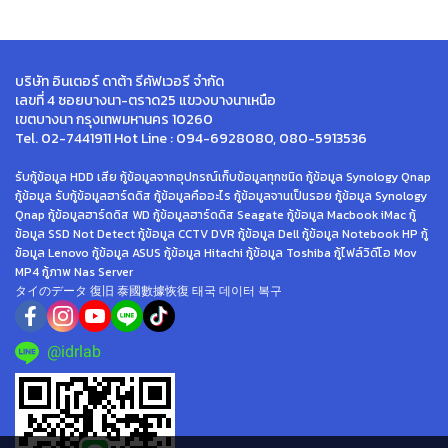
บริษัท อินเตอร์ ดาต้า รีคัฟเวอรี จำกัด
เลขที่ 4 ซอยบางนา-ตราด25 แขวงบางนาเหนือ
เขตบางนา กรุงเทพมหานคร 10260
Tel. 02-7441911 Hot Line : 094-6928080, 080-5913536
รับกู้ข้อมูล HDD เสีย กู้ข้อมูลจากอุปกรณ์เก็บข้อมูลทุกชนิด กู้ข้อมูล Synology Qnap
กู้ข้อมูล รับกู้ข้อมูลฮาร์ดดิส กู้ข้อมูลคืออะไร กู้ข้อมูลจานเป็นรอย กู้ข้อมูล Synology
Qnap กู้ข้อมูลฮาร์ดดิส WD กู้ข้อมูลฮาร์ดดิส Seagate กู้ข้อมูล Macbook iMac กู้
ข้อมูล SSD Not Detect กู้ข้อมูล CCTV DVR กู้ข้อมูล Dell กู้ข้อมูล Notebook HP กู้
ข้อมูล Lenovo กู้ข้อมูล ASUS กู้ข้อมูล Hitachi กู้ข้อมูล Toshiba กู้ไฟล์วิดีโอ Mov
MP4 กู้ภาพ Nas Server
タイのデータ 復旧 泰國數據恢復 태국 데이터 복구
@idrlab