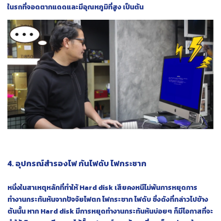
ในรถที่จอดตากแดดและมีอุณหภูมิที่สูง เป็นต้น
4. อุปกรณ์สำรองไฟ กันไฟดับ ไฟกระชาก
หนึ่งในสาเหตุหลักที่ทำให้ Hard disk เสียคงหนีไม่พ้นการหยุดการ
ทำงานกระทันหันจากปัจจัยไฟตก ไฟกระชาก ไฟดับ ซึ่งดังที่กล่าวไปข้าง
ต้นนั้น หาก Hard disk มีการหยุดทำงานกระทันหันบ่อยๆ ก็มีโอกาสที่จะ