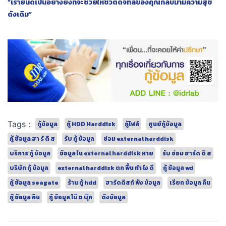
“เรายินดีเป็นอย่างยิ่งที่จะช่วยให้ชีวิตดิจิทัลของคุณกลับมามีความสุข
ดังเดิม”
Tags :
กู้ข้อมูล
กู้ HDD Harddisk
กู้ไฟล์
ศูนย์กู้ข้อมูล
กู้ ข้อมูล ฮา ร์ ดิ ส
รับ กู้ ข้อมูล
ซ่อม external harddisk
บริการ กู้ ข้อมูล
ข้อมูล ใน external harddisk หาย
รับ ซ่อม ฮาร์ด ดิ ส
บริษัท กู้ ข้อมูล
external harddisk ตก พื้น ทํา ไง ดี
กู้ ข้อมูล wd
กู้ ข้อมูล seagate
ร้าน กู้ hdd
ฮาร์ดดิสก์ พัง ข้อมูล
เรียก ข้อมูล คืน
กู้ ข้อมูล คืน
กู้ ข้อมูล โน๊ ต บุ๊ค
ดึงข้อมูล