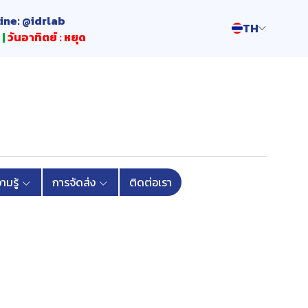
Line: @idrlab
TH
 |
วันอาทิตย์ : หยุด
มรู้
การจัดส่ง
ติดต่อเรา