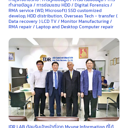
ทำลายข้อมูล / การซ่อมแซม HDD / Digital Forensics /
RMA service (WD, Microsoft) SSD customized
develop, HDD distribution, Overseas Tech - transfer (
Data recovery ) LCD TV / Monitor Manufacturing /
RMA repair / Laptop and Desktop Computer repair
IDR LAB ต้อนรับเจ้าหน้าที่จาก Myung Information ที่ได้