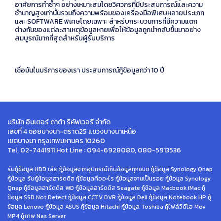
อาศัยการทำซ้ำๆ อย่างเหมาะสมโดยวิศวกรที่มีประสบการณ์และความ
ชำนาญสูงเท่านั้นรวมถึงความพร้อมของเครื่องมือพิเศษหลายประเภท
และ SOFTWARE พิเศษโดยเฉพาะ สำหรับกระบวนการที่มีความแตก
ต่างกันของแต่ละสาเหตุข้อมูลหายเพื่อให้ข้อมูลถูกนำกลับขึ้นมาอย่าง
สมบูรณ์มากที่สุดสำหรับผู้รับบริการ
เชื่อมันในบริการของเรา ประสบการณ์กู้ข้อมูลกว่า 10 ปี
บริษัท อินเตอร์ ดาต้า รีคัฟเวอรี จำกัด
เลขที่ 4 ซอยบางนา-ตราด25 แขวงบางนาเหนือ
เขตบางนา กรุงเทพมหานคร 10260
Tel. 02-7441911 Hot Line : 094-6928080, 080-5913536
รับกู้ข้อมูล HDD เสีย กู้ข้อมูลจากอุปกรณ์เก็บข้อมูลทุกชนิด กู้ข้อมูล Synology Qnap
กู้ข้อมูล รับกู้ข้อมูลฮาร์ดดิส กู้ข้อมูลคืออะไร กู้ข้อมูลจานเป็นรอย กู้ข้อมูล Synology
Qnap กู้ข้อมูลฮาร์ดดิส WD กู้ข้อมูลฮาร์ดดิส Seagate กู้ข้อมูล Macbook iMac กู้
ข้อมูล SSD Not Detect กู้ข้อมูล CCTV DVR กู้ข้อมูล Dell กู้ข้อมูล Notebook HP กู้
ข้อมูล Lenovo กู้ข้อมูล ASUS กู้ข้อมูล Hitachi กู้ข้อมูล Toshiba กู้ไฟล์วิดีโอ Mov
MP4 กู้ภาพ Nas Server