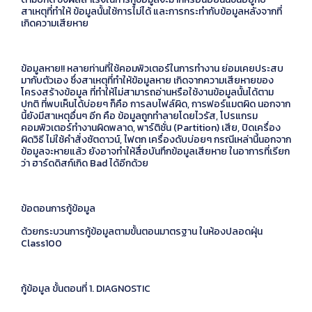
สาเหตุที่ทำให้ ข้อมูลนั้นใช้การไม่ได้ และการกระทำกับข้อมูลหลังจากที่
เกิดความเสียหาย
ข้อมูลหาย!! หลายท่านที่ใช้คอมพิวเตอร์ในการทำงาน ย่อมเคยประสบ
มากับตัวเอง ซึ่งสาเหตุที่ทำให้ข้อมูลหาย เกิดจากความเสียหายของ
โครงสร้างข้อมูล ที่ทำให้ไม่สามารถอ่านหรือใช้งานข้อมูลนั้นได้ตาม
ปกติ ที่พบเห็นได้บ่อยๆ ก็คือ การลบไฟล์ผิด, การฟอร์แมตผิด นอกจาก
นี้ยังมีสาเหตุอื่นๆ อีก คือ ข้อมูลถูกทำลายโดยไวรัส, โปรแกรม
คอมพิวเตอร์ทำงานผิดพลาด, พาร์ติชั่น (Partition) เสีย, ปิดเครื่อง
ผิดวิธี ไม่ใช้คำสั่งชัตดาวน์, ไฟตก เครื่องดับบ่อยๆ กรณีเหล่านี้นอกจาก
ข้อมูลจะหายแล้ว ยังอาจทำให้สื่อบันทึกข้อมูลเสียหาย ในอาการที่เรียก
ว่า ฮาร์ดดิสก์เกิด Bad ได้อีกด้วย
ข้อตอนการกู้ข้อมูล
ด้วยกระบวนการกู้ข้อมูลตามขั้นตอนมาตรฐาน ในห้องปลอดฝุ่น
Class100
กู้ข้อมูล ขั้นตอนที่ 1. DIAGNOSTIC