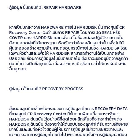
กู้ข้อมูล ขั้นตอนที่ 2. REPAIR HARDWARE
หากเป็นปัญหาจาก HARDWARE ภายใน HARDDISK นั้น ทางศูนย์ CR
Recovery Center จะดำเนินการ REPAIR โดยการเปิด SEAL หรือ
COVER ของ HARDDISK ออกเพื่อแก้ไขซึ่งจะต้องปฏิบัติงานภายใน
ห้องปลอดฝุ่นที่ได้มาตรฐานหรือเรียกว่าห้องคลีนรูมเท่านั้น เพื่อไม่ให้
ฝุ่นละอองสร้างความเสียหายต่ออุปกรณ์ภายในของ HARDDISK โดย
เฉพาะหัวอ่านและเพื่อให้ HARDDISK สามารถทำงานได้เป็นปกติอย่าง
ปลอดภัย ก่อนการกู้ข้อมูลในขั้นตอนต่อไป ซึ่งเราจะขออนุมัติจากลูกค้า
ก่อนทำการเปิดซีลทุกครั้ง เนื่องจากการเปิดซีลอาจทำให้การรับประกัน
สิ้นสุดลง
กู้ข้อมูล ขั้นตอนที่ 3.RECOVERY PROCESS
ขั้นตอนสุดท้ายสำหรับกระบวนการกู้ข้อมูล คือการ RECOVERY DATA
ที่ทางศูนย์ CR Recovery Center มีขั้นตอนพิเศษที่สามารถรักษา
HARDDISK ต้นฉบับไว้อย่างดีที่สุดโดยหลีกเลี่ยงที่จะกระทำซ้ำๆ ต่อ
HARDDISK ต้นฉบับ ซึ่งอาจทำให้ต้นฉบับของลูกค้าได้รับความเสียหาย
มากขึ้นและนั่นคือหัวใจของผู้ให้บริการกู้ข้อมูลที่มีความเชี่ยวชาญและ
แตกต่างจากการกู้ข้อมูลโดยทั่วไป เพราะบ่อยครั้งที่การกู้ข้อมูลจะต้อง