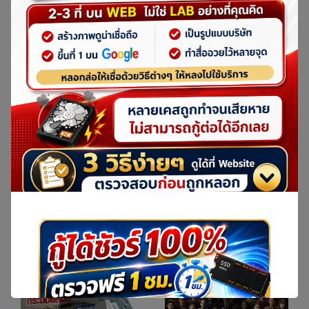
ลูกค้ารายใหญ่
จุดรับ-ส่ง รายใหญ่
ที่ไว้วางใจ IDR LAB
ของ IDR LAB
(รวมภาพถ่ายจริง)
ที่มีมากที่สุดในไทย
ตรวจสอบคลิ๊ก
รายการดังๆ หลายรายการ
เข้ามาถ่ายทำที่ศูนย์กู้ข้อมูล IDR LAB