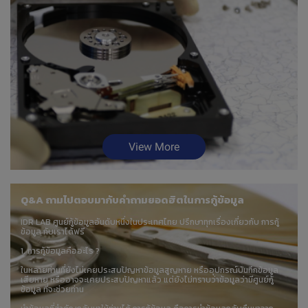
View More
Q&A ถามไปตอบมากับคำถามยอดฮิตในการกู้ข้อมูล
IDR LAB ศูนย์กู้ข้อมูลอันดับหนึ่งในประเทศไทย ปรึกษาทุกเรื่องเกี่ยวกับ การกู้
ข้อมูล กับเราได้ฟรี
1. การกู้ข้อมูลคืออะไร ?
ในหลายท่านที่ยังไม่เคยประสบปัญหาข้อมูลสูญหาย หรืออุปกรณ์บันทึกข้อมูล
เสียหาย หรืออาจจะเคยประสบปัญหาแล้ว แต่ยังไม่ทราบว่าข้อมูลว่ามีศูนย์กู้
ข้อมูล ที่จะช่วยท่าน