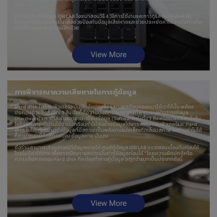
มาก
ในวันนี้ ศูนย์กู้ข้อมูล IDR LAB จึงจะมาสอนวิธี 4 วิธีการใช้งานและการดูแล Hard disk ให้
มีอายุการใช้งานนานขึ้น เพื่อช่วยป้องกันข้อมูลเสียหายและช่วยประหยัดค่าใช้จ่ายในการที่จะ
ต้องซื้อ Hard disk ใหม่อีกด้วย
View More
การพิจารณาความเสียหายในการกู้ข้อมูล
Hard disk ในคอมพิวเตอร์จะบันทึกข้อมูลหรือ แสดงผลข้อมูลออกมาให้เราได้นั้น จะต้อง
ประกอบด้วยสิ่งสำคัญ 3 สิ่ง นั่นก็คือ จานบันทึกข้อมูล (Platters), ทางผ่านของข้อมูล
(Hardware) และ คำสั่งในการอ่าน-เขียนข้อมูล (Software) ถ้าทั้ง 3 สิ่ง หรือแม้แต่สิ่งหนึ่งสิ่ง
ใดไม่สามารถทำงานได้ตามปกติจนทำให้ส่งผ่านข้อมูลไปมาระหว่าง คอมพิวเตอร์และ Hard
disk ไม่ได้หรือแม้แต่ตัวข้อมูลที่มีสถานะเป็นพลังงานแม่เหล็กเกิดเสื่อมสภาพ จนอ่านค่าไม่ได้
ก็ตาม เหล่านี้คือสภาวะของ ข้อมูลหาย นั่นเอง
ซึ่งท่านสามารถส่งอุปกรณ์ที่ข้อมูลหายให้ ศูนย์กู้ข้อมูล IDR LAB ตรวจสอบเบื้องต้นก่อนได้
โดยไม่มีค่าใช้จ่าย เพื่อตรวจปัญหาและประเมินค่ากู้ข้อมูลก่อนได้ " โดยความผิดปกติหรือ
ความเสียหายของ Hard disk ที่จะต้องทำการกู้ข้อมูล จะถูกจำแนกเป็นประเภทดังนี้
View More