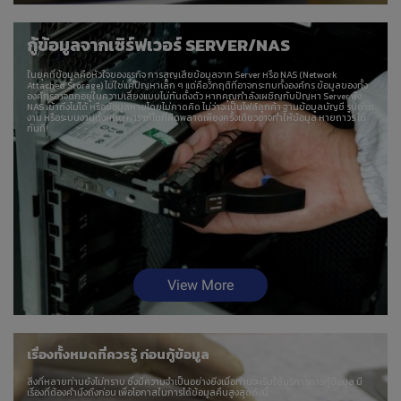
กู้ข้อมูลจากเซิร์ฟเวอร์ SERVER/NAS
ในยุคที่ข้อมูลคือหัวใจของธุรกิจ การสูญเสียข้อมูลจาก Server หรือ NAS (Network
Attached Storage) ไม่ใช่แค่ปัญหาเล็ก ๆ แต่คือวิกฤติที่อาจกระทบทั้งองค์กร ข้อมูลของทั้ง
องค์กรอาจตกอยู่ในความเสี่ยงแบบไม่ทันตั้งตัว หากคุณกำลังเผชิญกับปัญหา Server พัง
NAS เข้าถึงไม่ได้ หรือข้อมูลหายโดยไม่คาดคิด ไม่ว่าจะเป็นไฟล์ลูกค้า ฐานข้อมูลบัญชี รูปถ่าย
งาน หรือระบบงานทั้งหมด การแก้ไขที่ผิดพลาดเพียงครั้งเดียวอาจทำให้ข้อมูล หายถาวร ได้
ทันที!
View More
เรื่องทั้งหมดที่ควรรู้ ก่อนกู้ข้อมูล
สิ่งที่หลายท่านยังไม่ทราบ ซึ่งมีความจำเป็นอย่างยิ่งเมื่อท่านจะเริ่มใช้บริการการกู้ข้อมูล มี
เรื่องที่ต้องคำนึงถึงก่อน เพื่อโอกาสในการได้ข้อมูลคืนสูงสุดดังนี้