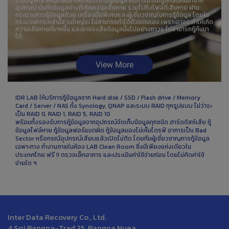
นำข้อมูลที่สำคัญกลับมาให้ท่านได้ การกู้ข้อมูล คือการนำข้อมูลกลับคืนมาจาก
อุปกรณ์ บันทึกข้อมูลต่างที่เกิดความเสียหาย รวมไปถึงไฟล์ที่เสียหาย ผ่าน
กระบวนการกู้ข้อมูลด้วย เครื่องมือพิเศษและผู้เชี่ยวชาญในการกู้ข้อมูล โดยใน
กระบวนการเหล่านี้ส่วนใหญ่จะ ไม่สามารถทำได้ด้วยตนเอง เพราะอาจจะทำให้เกิด
ความเสียหายที่มากขึ้น และอาจจะเสียข้อมูลนั้นไปอย่างถาวร ไม่สามารถกู้คืนมา
ได้
View More
IDR LAB ให้บริการกู้ข้อมูลจาก Hard disk / SSD / Flash drive / Memory
Card / Server / NAS ทั้ง Synology, QNAP และระบบ RAID ทุกรูปแบบ ไม่ว่าจะ
เป็น RAID 0, RAID 1, RAID 5, RAID 10
พร้อมทั้งรองรับการกู้ข้อมูลจากอุปกรณ์จัดเก็บข้อมูลทุกชนิด ฮาร์ดดิสก์เสีย กู้
ข้อมูลไฟล์หาย กู้ข้อมูลฟอร์แมตผิด กู้ข้อมูลมองไม่เห็นไดรฟ์ อาการเป็น Bad
Sector หรือกรณีอุปกรณ์เสียบแล้วเปิดไม่ติด โดยทีมผู้เชี่ยวชาญการกู้ข้อมูล
เฉพาะทาง ทำงานภายในห้อง LAB Clean Room ซึ่งมีเพียงแห่งเดียวใน
ประเทศไทย ฟรี !! ตรวจเช็คอาการ และประเมินค่าใช้จ่ายก่อน โดยไม่คิดค่าใช้
จ่ายใด ๆ
Inter Data Recovery Co., Ltd.
4 Soi Bangna-Trad 25, Bangna Nuea,