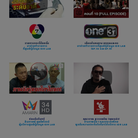
รายการกระบี่มือหนึ่ง
เลือดข้นคนจาง ยกกองละคร
มาถ่ายทำรายการ
มาถ่ายทำรายการที่ศูนย์กู้ข้อมูล IDR LAB
ที่ศูนย์กู้ข้อมูล IDR LAB
(EP.10 และ EP.11)
ช่องอัมรินทร์
คุณวราณ สุวรรณโณ (คุณแอ่ว)
สัมภาษณ์ คุณไพโรจน์
ช่างภาพมือ 1 ของประเทศไทย
ผู้บริหารศูนย์กู้ข้อมูล IDR LAB
พูดถึงความประทับใจที่มาใช้บริการ IDR LAB