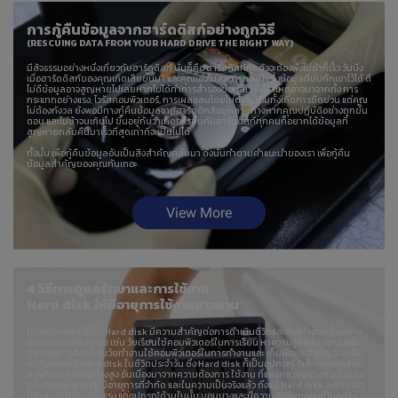
การกู้คืนข้อมูลจากฮาร์ดดิสก์อย่างถูกวิธี
(RESCUING DATA FROM YOUR HARD DRIVE THE RIGHT WAY)
มีสัจธรรมอย่างหนึ่งเกี่ยวกับฮาร์ดดิสก์ นั่นก็คือ ฮาร์ดดิสก์ทุกตัวจะต้องพังไม่ช้าก็เร็ว วันนึง
เมื่อฮาร์ดดิสก์ของคุณเกิดเสียขึ้นมา และคุณเองไม่สามารถจะเข้าถึงข้อมูลที่บันทึกเอาไว้ได้ ดี
ไม่ดีข้อมูลอาจสูญหายไปเลยหากไม่ได้ทำการสำรองข้อมูลไว้ ซึ่งสาเหตุอาจมาจากทั้ง การ
กระแทกอย่างแรง, ไวรัสคอมพิวเตอร์, การเผลอลบโดยไม่ตั้งใจ รวมทั้งเกิดการขีดข่วน แต่คุณ
ไม่ต้องกังวล ยังพอมีทางกู้คืนข้อมูลจากฮาร์ดดิกส์อยู่หลายทางหากคุณปฏิบัติอย่างถูกขั้น
ตอน และไม่ช้าจนเกินไป ขึ้นอยู่กับว่าเกิดอะไรขึ้นกับฮาร์ดดิสก์ทุกคนก็อยากได้ข้อมูลที่
สูญหายกลับคืนมาเร็วที่สุดเท่าที่จะเป็นไปได้
ทั้งนั้น เพื่อกู้คืนข้อมูลอันเป็นสิ่งสำคัญกลับมา ดังนั้นทำตามคำแนะนำของเรา เพื่อกู้คืน
ข้อมูลสำคัญของคุณกันเถอะ
View More
4 วิธีการดูแลรักษาและการใช้งาน
Hard disk ให้มีอายุการใช้งานยาวนาน
ในปัจจุบันกล่าวได้ว่า Hard disk มีความสำคัญต่อการดำเนินชีวิตและการทำงานเป็นอย่าง
มากกับทุกเพศ ทุกวัย เช่น วัยเรียนใช้คอมพิวเตอร์ในการเรียน หาความรู้ และโปรแกรมเพื่อ
ประกอบการศึกษา ในวัยทำงานใช้คอมพิวเตอร์ในการทำงานและ เก็บข้อมูลสำคัญ จึงหนีไม่
พ้นที่จะต้องใช้ Hard disk ในชีวิตประจำวัน ซึ่ง Hard disk ก็เป็นอุปกรณ์ อิเล็กทรอนิกส์ชิ้น
หนึ่งที่มีราคาค่อนข้างสูง อันเนื่องมาจากความต้องการ ใช้งาน ที่แพร่หลายอย่างต่อเนื่อง และ
แน่นอน Hard disk มีอายุการที่จำกัด และในความเป็นจริงแล้ว ถึงแม้ Hard disk จะถูกบรรจุ
ในกล่องที่มีวัสดุแข็งแรง แต่อุปกรณ์ด้านในนั้น บอบบางและมีความละเอียดอ่อนเป็นอย่าง